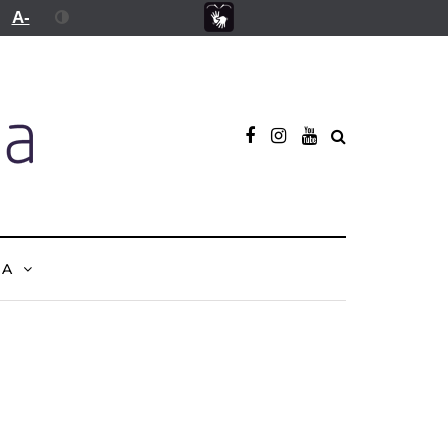
A-
NA