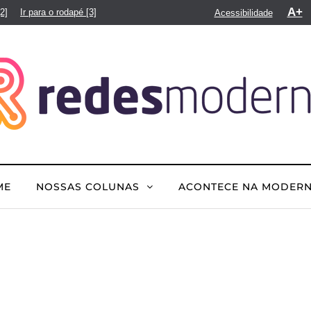
A+
[2]
Ir para o rodapé
[3]
Acessibilidade
ME
NOSSAS COLUNAS
ACONTECE NA MODER