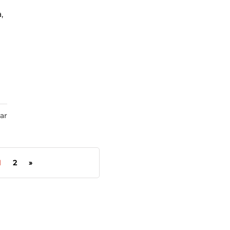
,
ar
1
2
»