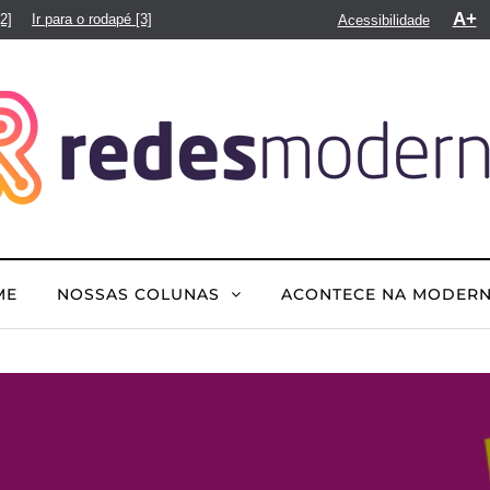
A+
[2]
Ir para o rodapé
[3]
Acessibilidade
ME
NOSSAS COLUNAS
ACONTECE NA MODER