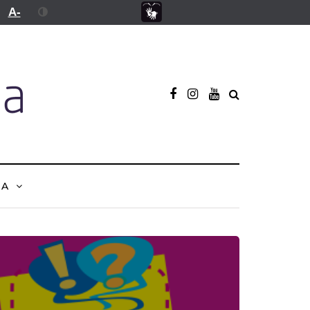
A-
NA