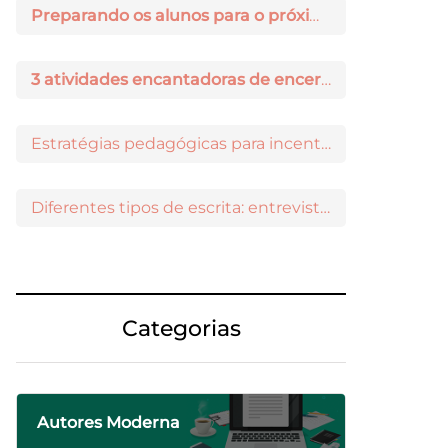
Preparando os alunos para o próximo ano: 3 dicas práticas
3 atividades encantadoras de encerramento de ano letivo
Estratégias pedagógicas para incentivar a iniciação científica entre os estudantes
Diferentes tipos de escrita: entrevista com Ricardo Prado
Categorias
Autores Moderna