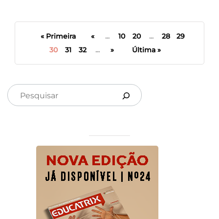
« Primeira
«
...
10
20
...
28
29
30
31
32
...
»
Última »