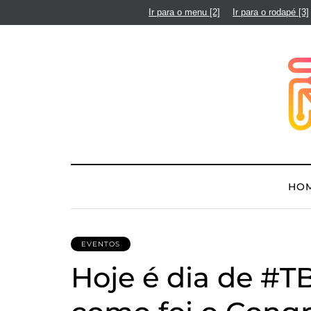
Ir para o menu
[2]
Ir para o rodapé
[3]
HO
EVENTOS
Hoje é dia de #TB