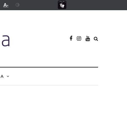
A-
NA