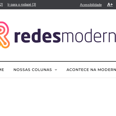
A+
[2]
Ir para o rodapé
[3]
Acessibilidade
ME
NOSSAS COLUNAS
ACONTECE NA MODER