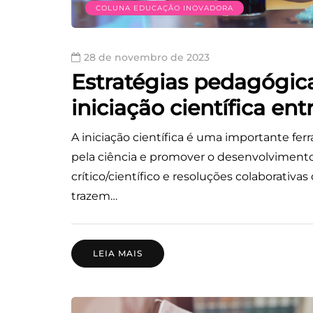
COLUNA EDUCAÇÃO INOVADORA
28 de novembro de 2023
Estratégias pedagógica
iniciação científica en
A iniciação científica é uma importante fe
pela ciência e promover o desenvolviment
crítico/científico e resoluções colaborativ
trazem…
LEIA MAIS