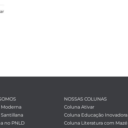
ar
SOMOS
NOSSAS COLUNAS
a Moderna
Coluna Ativar
 Santillana
Coluna Educação Inovadora
a no PNLD
Coluna Literatura com Mazé