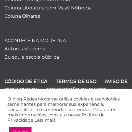
Coluna Literatura com Mazé Nóbrega
Coluna Olhares
ACONTECE NA MODERNA
Autores Moderna
Eu sou a escola pública
CÓDIGO DE ÉTICA
TERMOS DE USO
AVISO DE
PRIVACIDADE
SOLICITAÇÃO DE DADOS
O blog Redes Moderna utiliza cookies e tecnologias
©Editora Moderna 2024. Todos os
semelhantes para melhorar sua experiência,
personalizar e recomendar conteúdos. Para obter
direitos reservados.
mais informações, consulte nossa Política de
Privacidade
Leia mais
.
Entendi