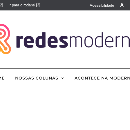
A+
[2]
Ir para o rodapé
[3]
Acessibilidade
ME
NOSSAS COLUNAS
ACONTECE NA MODER