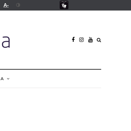
A-
NA