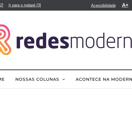
A+
[2]
Ir para o rodapé
[3]
Acessibilidade
ME
NOSSAS COLUNAS
ACONTECE NA MODER