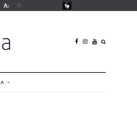
A-
NA