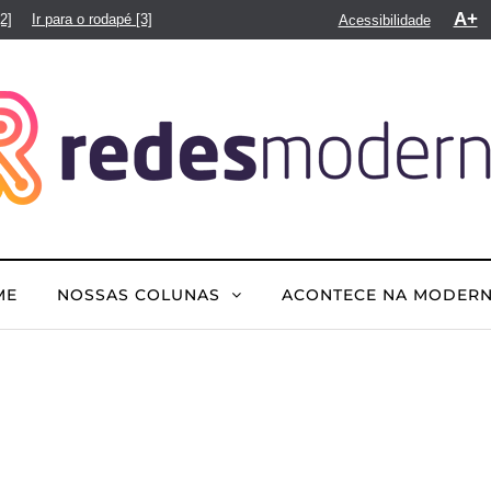
A+
[2]
Ir para o rodapé
[3]
Acessibilidade
ME
NOSSAS COLUNAS
ACONTECE NA MODER